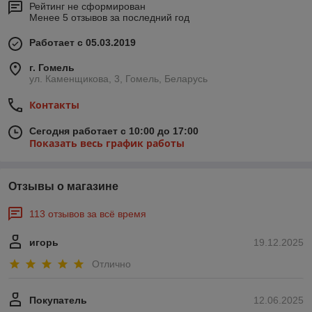
Рейтинг не сформирован
Менее 5 отзывов за последний год
Гарантия
Работает с 05.03.2019
Выдается на всю технику на
срок от 12 до 36 месяцев в
г. Гомель
зависимости от бренда.
ул. Каменщикова, 3, Гомель, Беларусь
Контакты
Функционал
Все телевизоры относятся к
Сегодня работает с 10:00 до 17:00
Показать весь график работы
категории Smart, работают с
Bluetooth и Wi-Fi.
Отзывы о магазине
Удобство
113 отзывов за всё время
Все модели могут
устанавливаться
стационарно или крепится
игорь
19.12.2025
на стену.
Отлично
Наш магазин заботиться о своих
Покупатель
12.06.2025