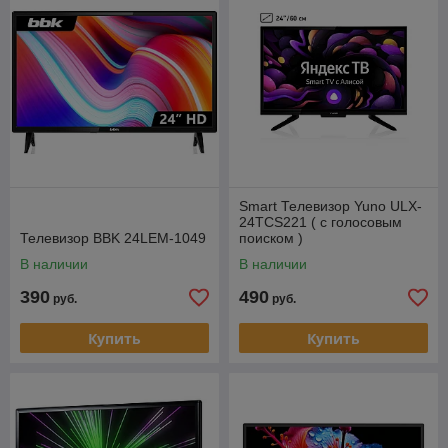
Купить телевизор с
доставкой на дом.
Наши консультанты с
удовольствием ответят на
все ваши вопросы и помогут
Smart Телевизор Yuno ULX-
24TCS221 ( с голосовым
при выборе тел. +375 29 165-
Телевизор BBK 24LEM-1049
поиском )
88-28
В наличии
В наличии
390
490
руб.
руб.
Купить
Купить