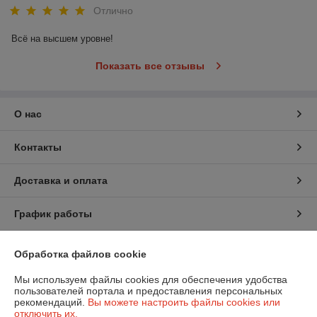
покупателях
Отлично
Всё на высшем уровне!
Показать все отзывы
Четко
Доставляем
подбираем
О нас
Держим
товар по г.
Принимаем
телевизор
низкие цены
Гомелю и РБ
заказы
под запрос
круглосуточ
Контакты
клиента
но.
Доставка и оплата
График работы
Полная версия сайта
Обработка файлов cookie
Мы используем файлы cookies для обеспечения удобства
Политика обработки cookies
пользователей портала и предоставления персональных
рекомендаций.
Вы можете настроить файлы cookies или
Сайт создан на платформе Deal.by
отключить их.