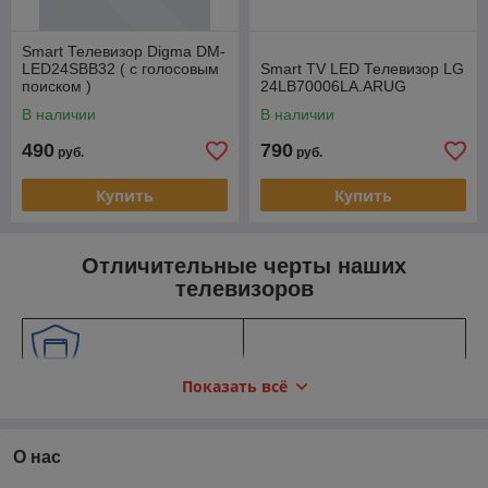
Smart Телевизор Digma DM-
LED24SBB32 ( с голосовым
Smart TV LED Телевизор LG
поиском )
24LB70006LA.ARUG
В наличии
В наличии
490
790
руб.
руб.
Купить
Купить
Отличительные черты наших
телевизоров
Оригинальность
Показать всё
Мы закупаем технику
напрямую у производителей
и гарантируем подлинность
бренда.
О нас