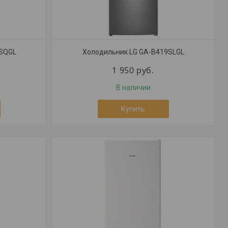
9SQGL
Холодильник LG GA-B419SLGL
1 950
руб.
В наличии
Купить