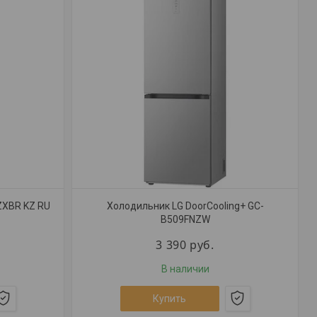
ZXBR KZ RU
Холодильник LG DoorCooling+ GC-
B509FNZW
3 390
руб.
В наличии
Купить