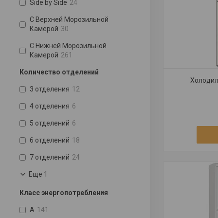
Side by Side
24
С Верхней Морозильной
Камерой
30
С Нижней Морозильной
Камерой
261
Количество отделений
Холодил
3 отделения
12
4 отделения
6
5 отделений
6
6 отделений
18
7 отделений
24
Еще 1
Класс энергопотребления
A
141