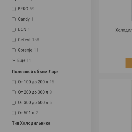
BEKO
59
Candy
1
DON
1
Холодил
Gefest
158
Gorenje
11
Еще 11
Полезный объем Лари
От 100 до 200 л
15
От 200 до 300 л
8
От 300 до 500 л
5
От 501 л
2
Тип Холодильника