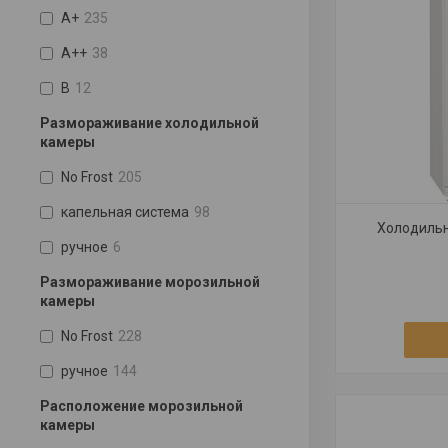
A+
235
A++
38
B
12
Размораживание холодильной
камеры
No Frost
205
капельная система
98
Холодиль
ручное
6
Размораживание морозильной
камеры
No Frost
228
ручное
144
Расположение морозильной
камеры