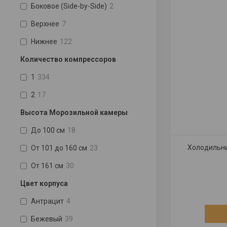
Боковое (Side-by-Side)
2
Верхнее
7
Нижнее
122
Количество компрессоров
1
334
2
17
Высота Морозильной камеры
До 100 см
18
Холодильни
От 101 до 160 см
23
От 161 см
30
Цвет корпуса
Антрацит
4
Бежевый
39