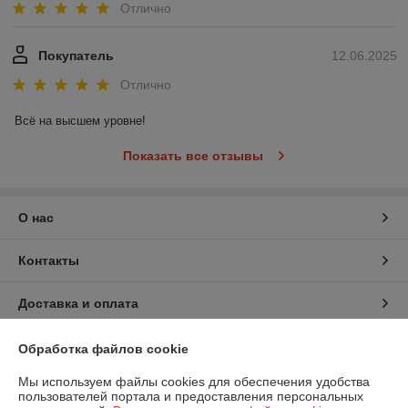
Отлично
Покупатель
12.06.2025
Отлично
Всё на высшем уровне!
Показать все отзывы
О нас
Контакты
Доставка и оплата
График работы
Обработка файлов cookie
Мы используем файлы cookies для обеспечения удобства
Полная версия сайта
пользователей портала и предоставления персональных