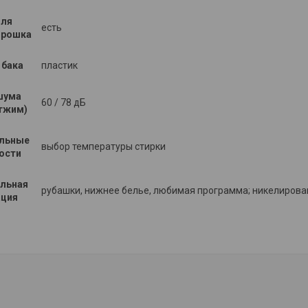
для
есть
орошка
 бака
пластик
шума
60 / 78 дБ
отжим)
льные
выбор температуры стирки
ости
льная
рубашки, нижнее белье, любимая программа; никелирова
ция