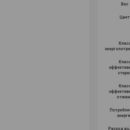
Вес
Цвет
Клас
энергопотр
Клас
эффектив
стирк
Клас
эффектив
отжи
Потребля
энерг
Расход во