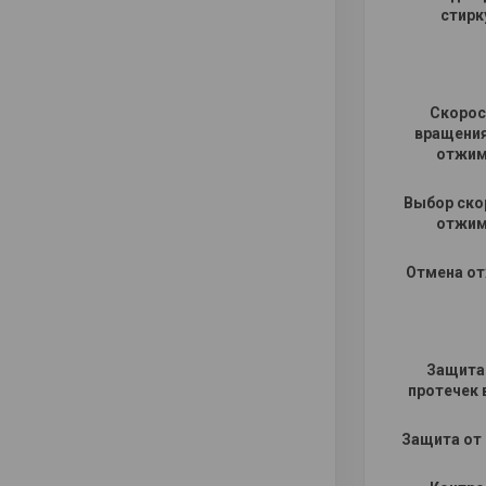
стирк
Скорос
вращения
отжи
Выбор ско
отжи
Отмена о
Защита
протечек
Защита от