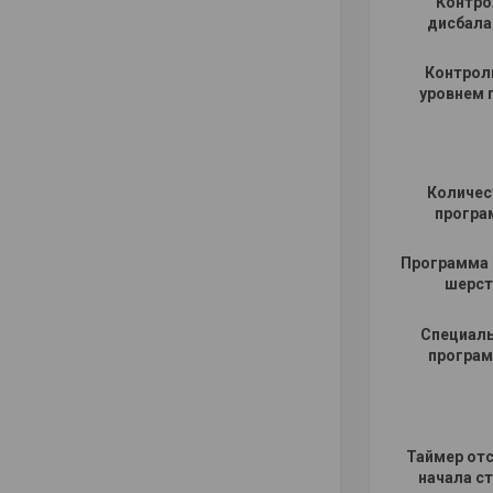
Контро
дисбала
Контрол
уровнем 
Количес
програ
Программа 
шерст
Специал
програ
Таймер от
начала с