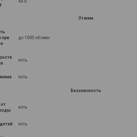
44 л
у
Отжим
ть
 при
до 1000 об/мин
ме
рости
есть
ма
тжима
есть
Безопасность
 от
есть
 воды
 детей
есть