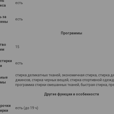
ль
есть
нса
ь за
есть
пены
Программы
тво
15
мм
стирки
есть
и
стирка деликатных тканей, экономичная стирка, стирка д
ьные
джинсов, стирка черных вещей, стирка спортивной одежд
ммы
программа стирки смешанных тканей, быстрая стирка, пр
Другие функции и особенности
срочки
есть (до 19 ч)
тирки