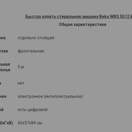
Быстро купить стиральную машину Beko WRS 5512
Общие характеристики
вка
отдельно стоящая
узки
фронтальная
ьная
5 кг
белья
а
нет
ние
электронное (интеллектуальное)
ей
есть цифровой
ШxГxВ)
60x37x84 см