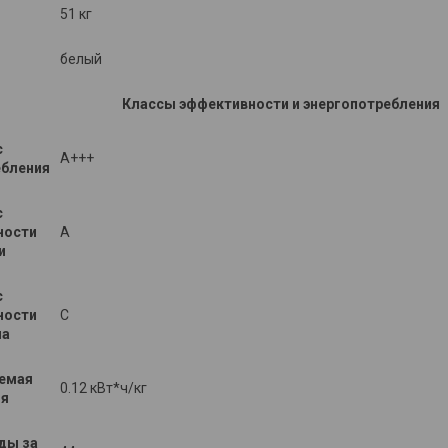
51 кг
белый
Классы эффективности и энергопотребления
с
A+++
ебления
с
ности
A
и
с
ности
C
ма
емая
0.12 кВт*ч/кг
ия
ды за