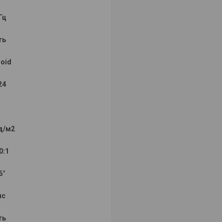
Гц
ть
oid
24
д/м2
0:1
6°
мс
ть