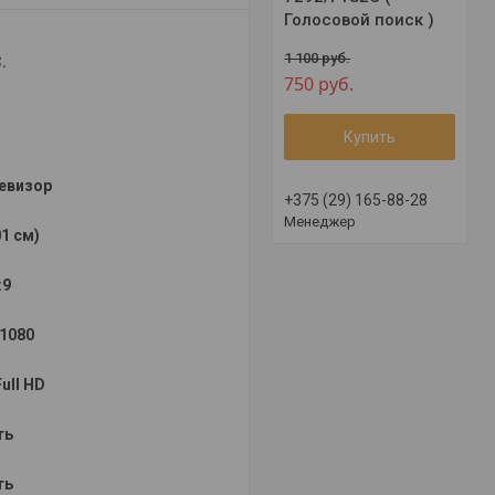
Голосовой поиск )
1 100
руб.
.
750
руб.
Купить
евизор
+375 (29) 165-88-28
Менеджер
01 см)
:9
1080
ull HD
ть
ть