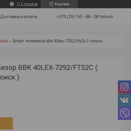
113 отзывов
Корзина
Доставка и оплата
+375 (29) 165 - 88 - 28 Velcom
юйма
Smart телевизор bbk 40lex-7292/fts2c ( голосовой поиск )
изор BBK 40LEX-7292/FTS2C (
оиск )