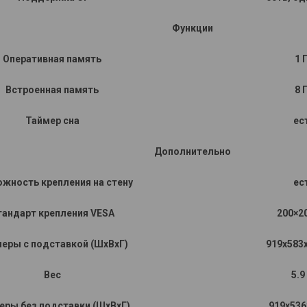
Функции
Оперативная память
1 
Встроенная память
8 
Таймер сна
ес
Дополнительно
жность крепления на стену
ес
тандарт крепления VESA
200×2
еры с подставкой (ШxВxГ)
919x583
Вес
5.9
еры без подставки (ШxВxГ)
919x536