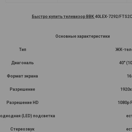
Быстро купить телевизор BBK
40LEX-7292/FTS2C
Основные характеристики
Тип
ЖК-тел
Диагональ
40" (1
Формат экрана
16
Разрешение
1920x
Разрешение HD
1080p F
одиодная (LED) подсветка
ес
Стереозвук
ес