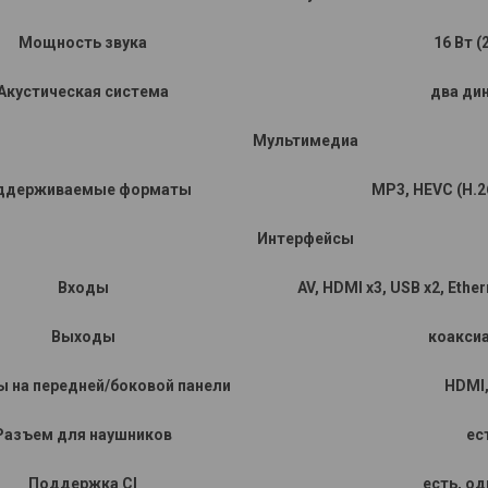
Мощность звука
16 Вт (
Акустическая система
два ди
Мультимедиа
ддерживаемые форматы
MP3, HEVC (H.2
Интерфейсы
Входы
AV, HDMI x3, USB x2, Ether
Выходы
коакси
 на передней/боковой панели
HDMI,
Разъем для наушников
ес
Поддержка CI
есть, од