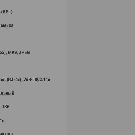
2х8 Вт)
намика
65), MKV, JPEG
net (RJ-45), Wi-Fi 802.11n
альный
 USB
ть
ин слот