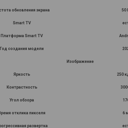
стота обновления экрана
50 
Smart TV
ес
Платформа Smart TV
Andr
Год создания модели
20
Изображение
Яркость
250 к
Контрастность
300
Угол обзора
17
Время отклика пикселя
6 
рогрессивная развертка
ес