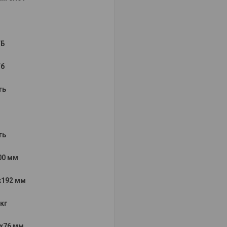
ГБ
Гб
ть
ть
00 мм
x192 мм
 кг
x76 мм