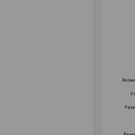
Возмо
С
Разм
Разм