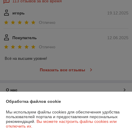
113 отзывов за всё время
игорь
19.12.2025
Отлично
Покупатель
12.06.2025
Отлично
Всё на высшем уровне!
Показать все отзывы
О нас
Обработка файлов cookie
Контакты
Мы используем файлы cookies для обеспечения удобства
пользователей портала и предоставления персональных
Доставка и оплата
рекомендаций.
Вы можете настроить файлы cookies или
отключить их.
График работы