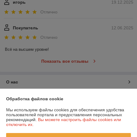
игорь
19.12.2025
Отлично
Покупатель
12.06.2025
Отлично
Всё на высшем уровне!
Показать все отзывы
О нас
Контакты
Обработка файлов cookie
Мы используем файлы cookies для обеспечения удобства
Доставка и оплата
пользователей портала и предоставления персональных
рекомендаций.
Вы можете настроить файлы cookies или
отключить их.
График работы