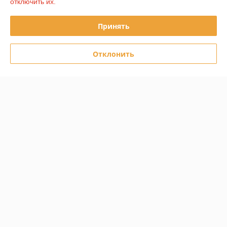
отключить их.
График работы
Принять
Полная версия сайта
Отклонить
Политика обработки cookies
Сайт создан на платформе Deal.by
Информация для покупателя
Юридическое лицо:
ООО СмайлТехникс
г. Гомель ул. Каменщикова 3
Регистрационный номер ЕГР: 491390734
УНП: 491390734
Регистрационный орган: Гомельский городской исполнительный