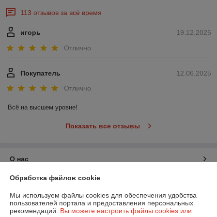
113 отзывов за всё время
игорь
19.12.2025
Отлично
Покупатель
12.06.2025
Отлично
Всё на высшем уровне!
Показать все отзывы
О нас
Обработка файлов cookie
Контакты
Мы используем файлы cookies для обеспечения удобства
пользователей портала и предоставления персональных
Доставка и оплата
рекомендаций.
Вы можете настроить файлы cookies или