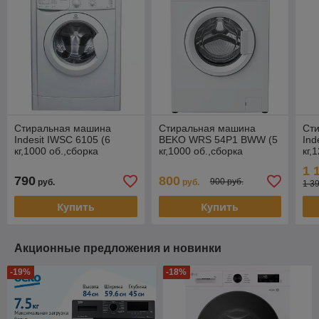
Стиральная машина
Стиральная машина
Ст
Indesit IWSC 6105 (6
BEKO WRS 54P1 BWW (5
Ind
кг,1000 об.,сборка
кг,1000 об.,сборка
кг,
Россия)
Россия)
Рос
1 
790
800
900 руб.
руб.
руб.
1 3
Купить
Купить
Акционные предложения и новинки
-19%
-18%