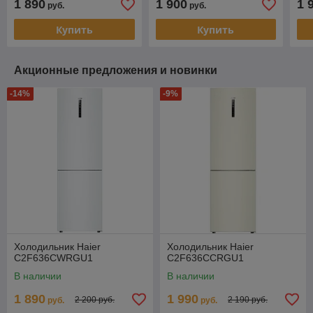
1 890
1 900
1 
руб.
руб.
Купить
Купить
Акционные предложения и новинки
-14%
-9%
Холодильник Haier
Холодильник Haier
C2F636CWRGU1
C2F636CCRGU1
В наличии
В наличии
1 890
1 990
2 200 руб.
2 190 руб.
руб.
руб.