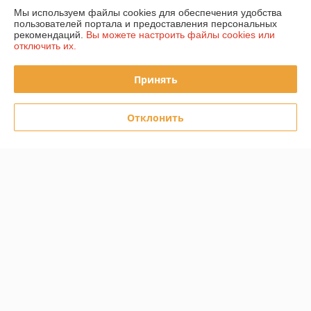
Мы используем файлы cookies для обеспечения удобства
Покупатель
12.06.2025
пользователей портала и предоставления персональных
рекомендаций.
Вы можете настроить файлы cookies или
Отлично
отключить их.
Всё на высшем уровне!
Принять
Показать все отзывы
Отклонить
О нас
Контакты
Доставка и оплата
График работы
Полная версия сайта
Политика обработки cookies