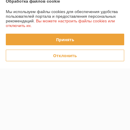
Обработка файлов cookie
Доставка и оплата
Мы используем файлы cookies для обеспечения удобства
пользователей портала и предоставления персональных
График работы
рекомендаций.
Вы можете настроить файлы cookies или
отключить их.
Полная версия сайта
Принять
Политика обработки cookies
Отклонить
Сайт создан на платформе Deal.by
Информация для покупателя
Юридическое лицо:
ООО СмайлТехникс
г. Гомель ул. Каменщикова 3
Регистрационный номер ЕГР: 491390734
УНП: 491390734