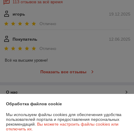
113 отзывов за всё время
игорь
19.12.2025
Отлично
Покупатель
12.06.2025
Отлично
Всё на высшем уровне!
Показать все отзывы
О нас
Обработка файлов cookie
Контакты
Мы используем файлы cookies для обеспечения удобства
пользователей портала и предоставления персональных
Доставка и оплата
рекомендаций.
Вы можете настроить файлы cookies или
отключить их.