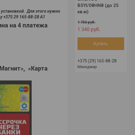
BSYI/08HN8 (до 25
и установкой. Для этого нужно
кв.м)
у +375 29 165-88-28 A1
1 750
руб.
ина на 4 платежа
1 340
руб.
Купить
+375 (29) 165-88-28
Менеджер
«Магнит», «Карта