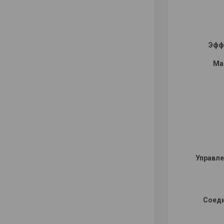
Эфф
Ма
Управле
Соеди