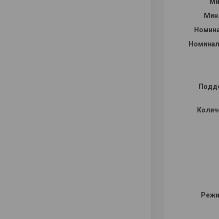
Ми
Мин
Номина
Номинал
Подде
Колич
Режи