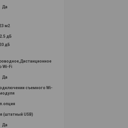
Да
23 м2
2.5 дБ
20 дБ
роводное,Дистанционное
о Wi-Fi
Да
подключении съемного Wi-
 модуля
п.опция
ся (штатный USB)
Да