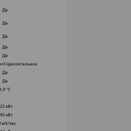
Да
Да
Да
Да
Да
е+Горизонтальное
Да
Да
1,0 °С
,22 кВт
.93 кВт
0 м3/час