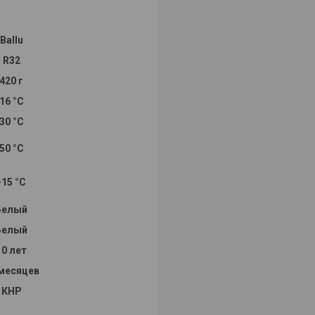
Ballu
R32
420 г
16 °С
30 °С
50 °С
-15 °С
Белый
Белый
10 лет
 месяцев
КНР