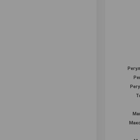
Регул
Ре
Рег
Т
Мак
Макс