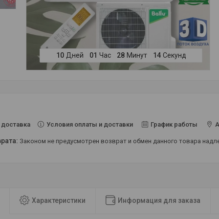
1
0
Дней
0
1
Час
2
8
Минут
1
4
Секунд
Условия оплаты и доставки
График работы
А
 доставка
Законом не предусмотрен возврат и обмен данного товара над
Характеристики
Информация для заказа