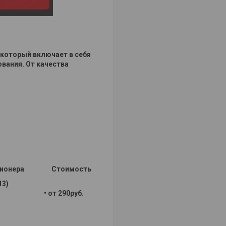
который включает в себя
вания. От качества
ионера
Стоимость
13)
• от 290руб.