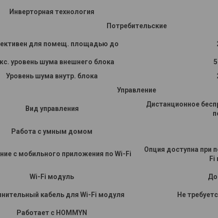
Инверторная технология
Потребительские
ективен для помещ. площадью до
кс. уровень шума внешнего блока
5
Уровень шума внутр. блока
Управление
Дистанционное бесп
Вид управления
п
Работа с умным домом
Опция доступна при 
ние c мобильного приложения по Wi-Fi
Fi
Wi-Fi модуль
До
нительный кабель для Wi-Fi модуля
Не требует
Работает с HOMMYN