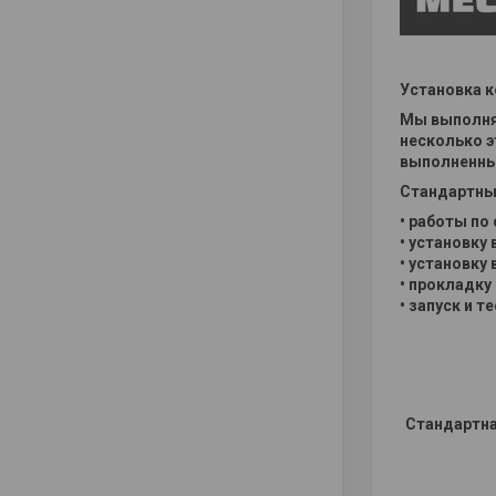
Установка 
Мы выполня
несколько э
выполненных
Стандартны
• работы по
• установку
• установку
• прокладку
• запуск и т
Стандартна