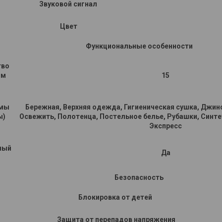
Звуковой сигнал
Цвет
Функциональные особенности
тво
мм
15
и
мы
Бережная, Верхняя одежда, Гигиеническая сушка, Джин
ы)
Освежить, Полотенца, Постельное белье, Рубашки, Синтет
Экспресс
ный
Да
Безопасность
Блокировка от детей
Защита от перепадов напряжения