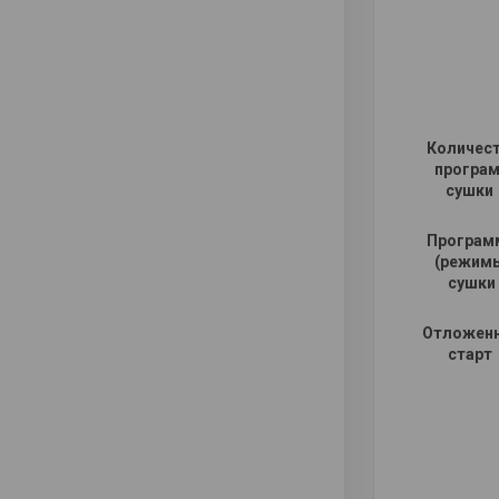
Количес
програ
сушк
Програм
(режим
сушки
Отложен
старт