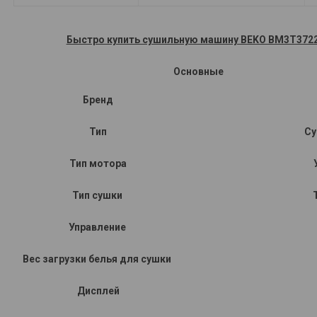
Быстро купить сушильную машину BEKO BM3T372
Основные
Бренд
Тип
Су
Тип мотора
Тип сушки
Управление
Вес загрузки белья для сушки
Дисплей