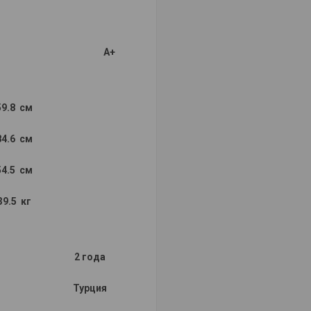
A+
59.8 см
84.6 см
54.5 см
39.5 кг
2 года
Турция