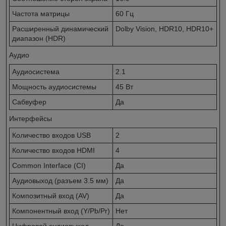
Частота матрицы
60 Гц
Расширенный динамический
Dolby Vision, HDR10, HDR10+
диапазон (HDR)
Аудио
Аудиосистема
2.1
Мощность аудиосистемы
45 Вт
Сабвуфер
Да
Интерфейсы
Количество входов USB
2
Количество входов HDMI
4
Common Interface (CI)
Да
Аудиовыход (разъем 3.5 мм)
Да
Композитный вход (AV)
Да
Компонентный вход (Y/Pb/Pr)
Нет
Цифровой аудиовыход
Да