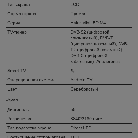
Тип экрана
LCD
Форма экрана
Прямая
Серия
Haier MiniLED M4
TV-тюнер
DVB-S2 (цифровой
спутниковый), DVB-T
(цифровой наземный), DVB-
T2 (цифровой наземный),
DVB-С (цифровой
кабельный), Аналоговый
Smart TV
Да
Операционная система
Android TV
Цвет
Серебристый
Экран
Диагональ
55 "
Разрешение
3840*2160 пикс.
Тип подсветки экрана
Direct LED
Соотношение сторон экрана
16:9