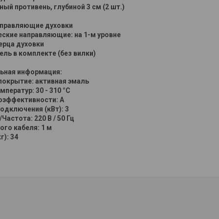
ый противень, глубиной 3 см (2 шт.)
правляющие духовки
ские направляющие: на 1-м уровне
ерца духовки
ель в комплекте (без вилки)
ьная информация:
покрытие: активная эмаль
ператур: 30 - 310 °C
оэффективности: A
дключения (кВт): 3
Частота: 220 В / 50 Гц
ого кабеля: 1 м
г): 34