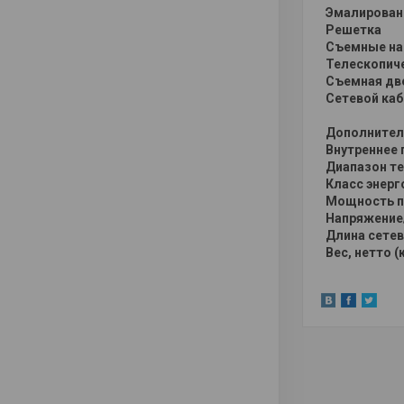
Эмалированн
Решетка
Съемные на
Телескопиче
Съемная дв
Сетевой каб
Дополнител
Внутреннее 
Диапазон тем
Класс энерг
Мощность по
Напряжение/
Длина сетев
Вес, нетто (к