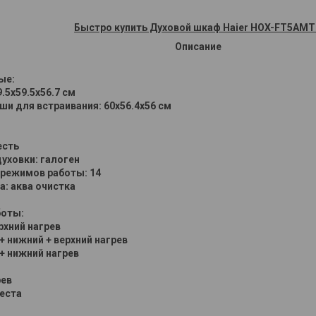
Быстро купить Духовой шкаф Haier HOX-FT5AM
Описание
ые:
.5x59.5x56.7 см
ши для встраивания: 60x56.4x56 см
есть
уховки: галоген
 режимов работы: 14
: аква очистка
оты:
рхний нагрев
+ нижний + верхний нагрев
+ нижний нагрев
рев
еста