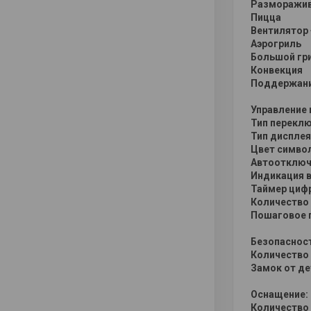
Разморажи
Пицца
Вентилятор 
Аэрогриль
Большой гр
Конвекция
Поддержани
Управление 
Тип переклю
Тип дисплея
Цвет симво
Автоотключ
Индикация 
Таймер цифр
Количество 
Пошаговое 
Безопаснос
Количество 
Замок от де
Оснащение:
Количество 