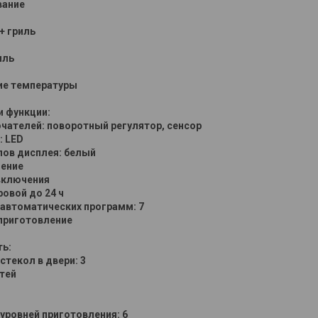
вание
+ гриль
иль
е температуры
и функции:
чателей: поворотный регулятор, сенсор
: LED
лов дисплея: белый
ение
включения
овой до 24 ч
автоматических программ: 7
приготовление
ть:
стекол в двери: 3
тей
уровней приготовления: 6