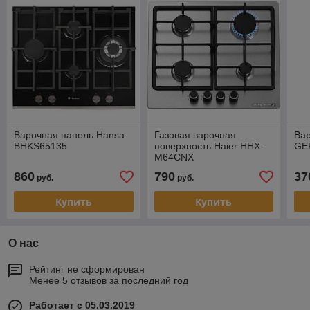
Варочная панель Hansa
Газовая варочная
Ва
BHKS65135
поверхность Haier HHX-
GE
M64CNX
860
790
37
руб.
руб.
Купить
Купить
О нас
Рейтинг не сформирован
Менее 5 отзывов за последний год
Работает с 05.03.2019